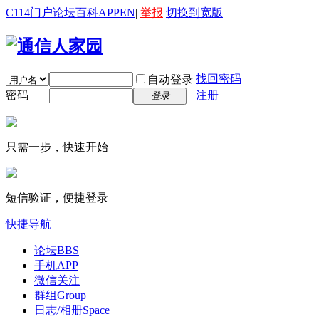
C114门户
论坛
百科
APP
EN
|
举报
切换到宽版
找回密码
自动登录
密码
注册
登录
只需一步，快速开始
短信验证，便捷登录
快捷导航
论坛
BBS
手机APP
微信关注
群组
Group
日志/相册
Space