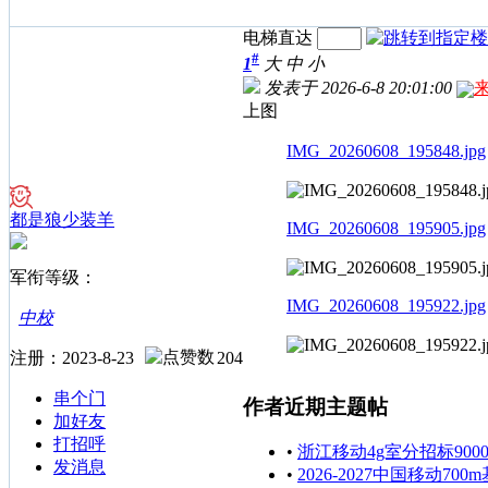
电梯直达
#
1
大
中
小
发表于 2026-6-8 20:01:00
上图
IMG_20260608_195848.jpg
都是狼少装羊
IMG_20260608_195905.jpg
军衔等级：
IMG_20260608_195922.jpg
中校
注册：2023-8-23
204
串个门
作者近期主题帖
加好友
打招呼
•
浙江移动4g室分招标90
发消息
•
2026-2027中国移动700