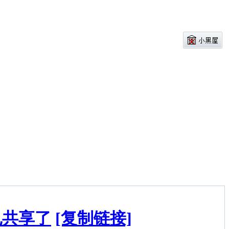
也共享了
[复制链接]