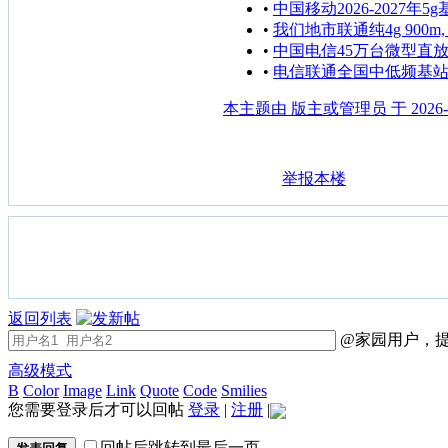
•
中国移动2026-2027年5
•
我们地市联通纯4g 900m,
•
中国电信45万台微型直
•
电信联通全国中低频基站
本主题由 版主或管理员 于 2026-6
举报本楼
返回列表
@家园用户，提
高级模式
B
Color
Image
Link
Quote
Code
Smilies
您需要登录后才可以回帖
登录
|
注册
|
回帖后跳转到最后一页