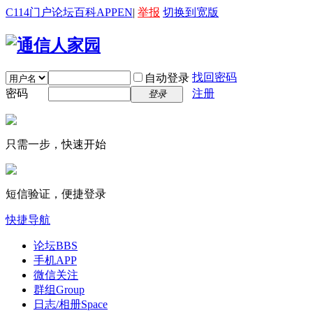
C114门户
论坛
百科
APP
EN
|
举报
切换到宽版
找回密码
自动登录
密码
注册
登录
只需一步，快速开始
短信验证，便捷登录
快捷导航
论坛
BBS
手机APP
微信关注
群组
Group
日志/相册
Space