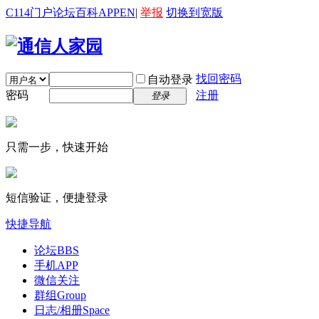
C114门户
论坛
百科
APP
EN
|
举报
切换到宽版
找回密码
自动登录
密码
注册
登录
只需一步，快速开始
短信验证，便捷登录
快捷导航
论坛
BBS
手机APP
微信关注
群组
Group
日志/相册
Space