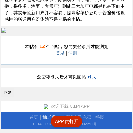
播，拼多多，淘宝，微博广告到处三大加广电都是也是下血本
了，其实争抢新用户并不容易，提高客单价更对于普遍价格敏
感性的联通用户群体绝不是容易的事情。
12
本帖有
个回帖，您需要登录后才能浏览
登录
|
注册
您需要登录后才可以回帖
登录
欢迎下载 C114 APP
首页
|
触屏版
|
电脑版
|
客户端
|
举报
APP 内打开
C114
| TXRJY.com
沪ICP备12002291号-1