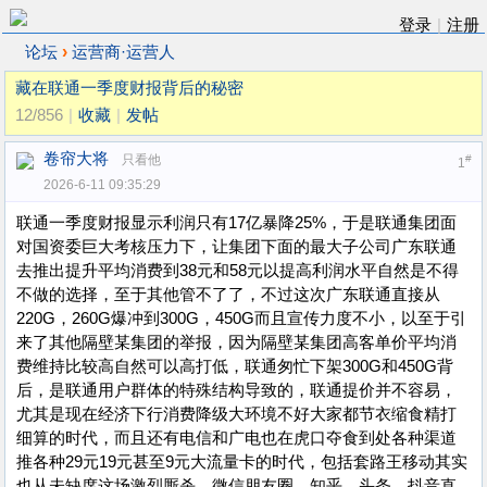
登录
|
注册
›
论坛
运营商·运营人
藏在联通一季度财报背后的秘密
12/856
|
收藏
|
发帖
卷帘大将
只看他
#
1
2026-6-11 09:35:29
联通一季度财报显示利润只有17亿暴降25%，于是联通集团面
对国资委巨大考核压力下，让集团下面的最大子公司广东联通
去推出提升平均消费到38元和58元以提高利润水平自然是不得
不做的选择，至于其他管不了了，不过这次广东联通直接从
220G，260G爆冲到300G，450G而且宣传力度不小，以至于引
来了其他隔壁某集团的举报，因为隔壁某集团高客单价平均消
费维持比较高自然可以高打低，联通匆忙下架300G和450G背
后，是联通用户群体的特殊结构导致的，联通提价并不容易，
尤其是现在经济下行消费降级大环境不好大家都节衣缩食精打
细算的时代，而且还有电信和广电也在虎口夺食到处各种渠道
推各种29元19元甚至9元大流量卡的时代，包括套路王移动其实
也从未缺席这场激烈厮杀，微信朋友圈，知乎，头条，抖音直