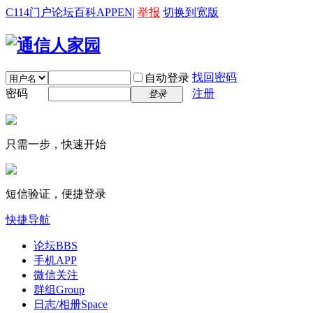
C114门户
论坛
百科
APP
EN
|
举报
切换到宽版
找回密码
自动登录
密码
注册
登录
只需一步，快速开始
短信验证，便捷登录
快捷导航
论坛
BBS
手机APP
微信关注
群组
Group
日志/相册
Space