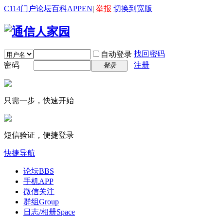
C114门户
论坛
百科
APP
EN
|
举报
切换到宽版
找回密码
自动登录
密码
注册
登录
只需一步，快速开始
短信验证，便捷登录
快捷导航
论坛
BBS
手机APP
微信关注
群组
Group
日志/相册
Space