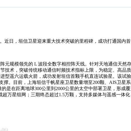
断。近日，垣信卫星迎来重大技术突破的里程碑，成功打通国内
阵元规模领先的 L 波段全数字相控阵天线。针对天地通信天然
调节技术，突破传统移动通信时频技术指标上限，为稳定、高品
改进型遥六运载火箭，成功发射垣信首颗手机直连试验星。该试
关支撑。目前，上海垣信千帆星座卫星数量增至200颗、AIS卫
准的是在距离地球300公里到2000公里的太空中部署卫星，形
0年完成超万星组网；三期终态超过1.5万颗，支持多媒体与遥感一体
-06)