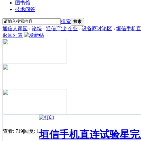
图书馆
技术问答
搜索
搜索
通信人家园
›
论坛
›
通信产业·企业
›
设备商讨论区
›
垣信手机直连
返回列表
查看:
719
|
回复:
1
垣信手机直连试验星完成Fi