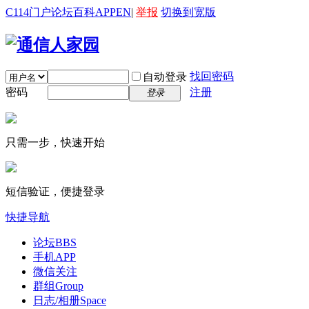
C114门户
论坛
百科
APP
EN
|
举报
切换到宽版
找回密码
自动登录
密码
注册
登录
只需一步，快速开始
短信验证，便捷登录
快捷导航
论坛
BBS
手机APP
微信关注
群组
Group
日志/相册
Space