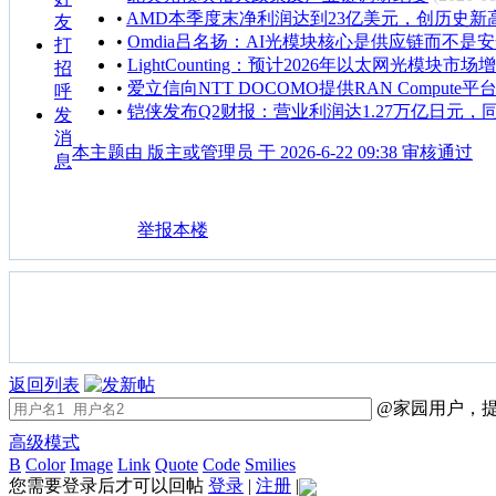
•
AMD本季度末净利润达到23亿美元，创历史新
友
•
Omdia吕名扬：AI光模块核心是供应链而不是
打
•
LightCounting：预计2026年以太网光模块市场
招
•
爱立信向NTT DOCOMO提供RAN Compute平
呼
•
铠侠发布Q2财报：营业利润达1.27万亿日元，同
发
消
本主题由 版主或管理员 于 2026-6-22 09:38 审核通过
息
举报本楼
返回列表
@家园用户，提
高级模式
B
Color
Image
Link
Quote
Code
Smilies
您需要登录后才可以回帖
登录
|
注册
|