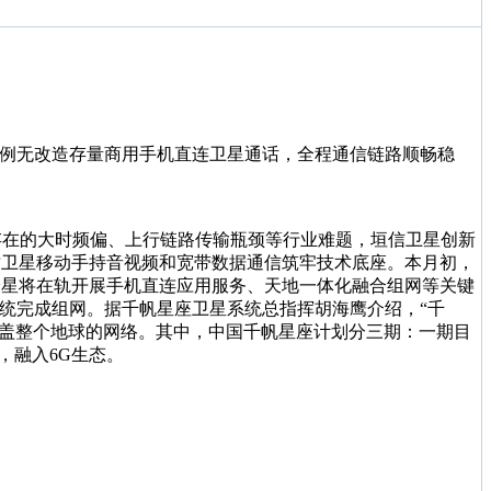
首例无改造存量商用手机直连卫星通话，全程通信链路顺畅稳
存在的大时频偏、上行链路传输瓶颈等行业难题，垣信卫星创新
质卫星移动手持音视频和宽带数据通信筑牢技术底座。本月初，
验星将在轨开展手机直连应用服务、天地一体化融合组网等关键
星系统完成组网。据千帆星座卫星系统总指挥胡海鹰介绍，“千
成覆盖整个地球的网络。其中，中国千帆星座计划分三期：一期目
化，融入6G生态。