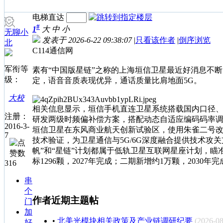
电梯直达
#
1
大
中
小
无聊小
发表于 2026-6-22 09:38:07
|
只看该作者
|
倒序浏览
北
C114通信网
军衔等
素有“中国版星链”之称的上海垣信卫星最近好消息不
级：
定，语音音质表现优异，通话质量比肩地面5G。
大校
相关信息显示，垣信手机直连卫星系统搭载国内口径、
注册：
研发两级时频偏补偿方案，搭配动态自适应编码码率
2016-3-
垣信卫星在东风商业航天创新试验区，使用朱雀二号
7
技术验证，为卫星通信与5G/6G深度融合提供技术攻
帆”和“星链”计划都属于低轨卫星互联网星座计划，瞄
标1296颗，2027年完成；二期新增约1万颗，203
316
串
个
作者近期主题帖
门
加
•
北美光模块相关政策及产业链调研纪要
(2026-08
好