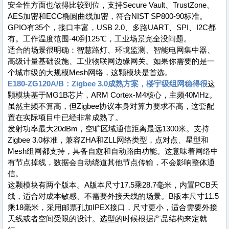
安全性方面也做得比较到位，支持Secure Vault、TrustZone、
AES加密和ECC椭圆曲线加密，符合NIST SP800-90标准。
GPIO有35个，接口丰富，USB 2.0、多路UART、SPI、I2C都
有。工作温度范围-40到125℃，工业场景完全没问题。
适合的场景很明确：智慧路灯、环境监测、智能电网集中器、
高级计量基础设施、工业物联网边缘网关。如果你需要的是一
个城市级的大规模Mesh网络，这颗模块是首选。
E180-ZG120A/B：Zigbee 3.0成熟方案，楼宇级组网稳得很
这
颗模块基于MG1B芯片，ARM Cortex-M4核心，主频40MHz。
虽然主频不算高，但Zigbee协议本身对算力要求不高，这套配
置在实际项目中已经非常成熟了。
发射功率最大20dBm，空旷区域通信距离最远1300米。支持
Zigbee 3.0标准，兼容ZHA和ZLL网络类型，点对点、星型和
Mesh组网都支持，具备自愈和自动路由功能。这意味着网络中
有节点掉线，数据会自动绕道其他节点传输，不会影响整体通
信。
这颗模块有两个版本。A版本尺寸17.5乘28.7毫米，内置PCB天
线，适合对成本敏感、不需要外接天线的场景。B版本尺寸11.5
乘18毫米，采用邮票孔加IPEX接口，尺寸更小，适合需要外接
天线或者空间受限的设计。选型的时候根据产品结构来定就