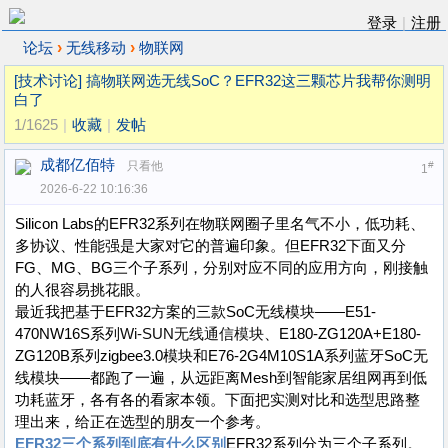
登录
|
注册
›
›
论坛
无线移动
物联网
[技术讨论]
搞物联网选无线SoC？EFR32这三颗芯片我帮你测明
白了
1/1625
|
收藏
|
发帖
成都亿佰特
只看他
#
1
2026-6-22 10:16:36
Silicon Labs的EFR32系列在物联网圈子里名气不小，低功耗、
多协议、性能强是大家对它的普遍印象。但EFR32下面又分
FG、MG、BG三个子系列，分别对应不同的应用方向，刚接触
的人很容易挑花眼。
最近我把基于EFR32方案的三款SoC无线模块——E51-
470NW16S系列
Wi-SUN
无线通信模块
、E180-ZG120A+E180-
ZG120B系列zigbee3.0模块和E76-2G4M10S1A系列蓝牙SoC无
线模块——都跑了一遍，从远距离Mesh到智能家居组网再到低
功耗蓝牙，各有各的看家本领。下面把实测对比和选型思路整
理出来，给正在选型的朋友一个参考。
EFR32三个系列到底有什么区别
EFR32系列分为三个子系列。