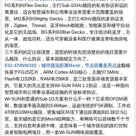
FG系列叫Flex Gecko，主打Sub-1GHz频段的私有协议和远距
离通信，适合智慧城市和公用事业这类需要大范围覆盖的场
景。MG系列叫Mighty Gecko，主打2.4GHz频段的多协议支
持，Zigbee、Thread、蓝牙Mesh都能跑，智能家居和楼宇自动
化是它的主战场。BG系列叫Blue Gecko，专注低功耗蓝牙，主
从一体、超低功耗，适合可穿戴设备和医疗健康这类电池供电
的场景。
三个系列的定位很清楚，选型的时候先想清楚你的项目需要什
么频段、什么协议，基本就能锁定方向了。
E51-470NW16S：城市级远距离Mesh，节点容量是亮点
这颗模
块基于FG25芯片，ARM Cortex-M33核心，主频97.5MHz，
Flash有1152KB，RAM有256KB，是三款里面存储资源最丰富
的。它最大的亮点是支持Wi-SUN FAN 1.1协议，这是一种面向
智慧城市和公用事业基础设施的开放标准协议。
Wi-SUN和普通的Sub-1G方案有什么不一样？它采用OFDM调
制，数据速率最高能到3.6Mbps，远超传统的FSK调制。工作在
470到510MHz频段，密集城区环境下通信距离能到0.3到2.5公
里。最关键的是它的Mesh组网能力，单网络可以容纳数千个节
点，支持自愈和多跳中继。这意味着一个城市级别的路灯控制
或者智能电网项目，用一套Wi-SUN网络就能覆盖。