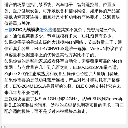
适合的场景包括门禁系统、汽车电子、智能遥控器、位置服
务、医疗健康设备、可穿戴设备和信标网络。如果你的产品需
要低功耗蓝牙连接，而且对尺寸和功耗有严格要求，这颗模块
值得重点关注。
三款
SOC无线模块
怎么选
选型其实不复杂，先想清楚三个问
题：通信距离要多少、节点规模有多大、功耗预算有多少。
如果你需要的是城市级的大规模Mesh网络，节点数量上千，通
信距离几公里，E51-470NW16S是唯一选择。Wi-SUN协议在节
点容量和数据速率上的优势是其他方案比不了的。
如果你做的是智能家居或者楼宇自动化，需要稳定可靠的Mesh
组网，节点数量在几十到几百之间，E180-ZG120A/B最合适。
Zigbee 3.0的生态成熟度和设备互操作性经过了大量项目验证。
如果你需要的是低功耗蓝牙连接，产品对尺寸和功耗有严格要
求，E76-2G4M10S1A是最新的选择。BLE 6.0的支持让它在未
来几年都不会过时。
三款模块覆盖了从Sub-1GHz到2.4GHz、从Wi-SUN到Zigbee再
到BLE的完整技术谱系。选型的关键是先明确项目的需求，再匹
配合适的模块，而不是反过来被模块牵着走。