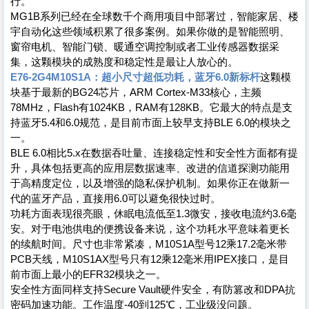
行。
MG1B系列已经在全球数千个商用项目中部署过，智能家居、楼
宇自动化这些领域积累了很多案例。如果你做的是智能照明、
窗帘电机、智能门锁、暖通空调控制或者工业传感器数据采
集，这颗模块的成熟度和稳定性是最让人放心的。
E76-2G4M10S1A：超小尺寸超低功耗，蓝牙6.0新标杆
这颗模
块基于最新的BG24芯片，ARM Cortex-M33核心，主频
78MHz，Flash有1024KB，RAM有128KB。它最大的特点是支
持蓝牙5.4和6.0规范，是目前市面上较早支持BLE 6.0的模块之
一。
BLE 6.0相比5.x在数据吞吐量、连接稳定性和安全性方面都有提
升，具体包括更高的应用层数据速率、改进的信道探测功能用
于高精度定位，以及增强的隐私保护机制。如果你正在做新一
代的蓝牙产品，直接用6.0可以避免很快过时。
功耗方面表现很亮眼，休眠电流低至1.3微安，接收电流约3.6毫
安。对于电池供电的便携设备来说，这个功耗水平意味着更长
的续航时间。尺寸也非常紧凑，M10S1A型号12乘17.2毫米带
PCB天线，M10S1AX型号只有12乘12毫米用IPEX接口，是目
前市面上最小的EFR32模块之一。
安全性方面同样支持Secure Vault硬件安全，有防篡改和DPA抗
密码加速功能。工作温度-40到125℃，工业级没问题。