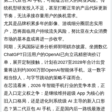
第二代豆包 AI 手机，可能蕴含巨大的商业风险。传
统机型研发投入不足，甚至打断正常的产品代际更新
节奏，无法承接存量用户的换机需求。
尤其是品牌积累多年的影像、游戏细分圈层忠实用
户，恐将面临用户持续流失风险，努比亚在大众消费
市场的基本盘或将进一步收窄。
同期，天风国际证券分析师郭明錤亦披露。坐拥数亿
ChatGPT日活用户的OpenAI已向立讯精密询价订
单，展开定制接触，计划在2027至2028年合计出货
量将达到约3000万部OpenAI智能体手机。这一数字
相当惊人，与字节跳动的策略不谋而合。
在芯流看来，2026 年智能手机行业的竞争本质，正
是入口定义权之争：是继续维持超级 App 为核心的
旧入口格局，还是进化到系统级 AI 主导的新入口形
态？第二代豆包 AI 手机，正是国内后一路线最激进