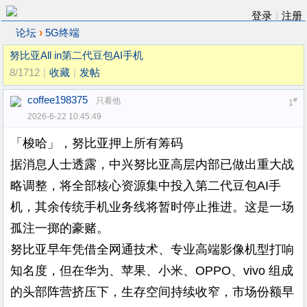
登录
|
注册
›
论坛
5G终端
努比亚All in第二代豆包AI手机
8/1712
|
收藏
|
发帖
coffee198375
只看他
#
1
2026-6-22 10:45:49
「梭哈」，努比亚押上所有筹码
据消息人士透露，中兴努比亚高层内部已做出重大战
略调整，将全部核心资源集中投入第二代豆包AI手
机，其余传统手机业务线将暂时停止推进。这是一场
孤注一掷的豪赌。
努比亚早年凭借全网通技术、专业高端影像机型打响
知名度，但在华为、苹果、小米、OPPO、vivo 组成
的头部阵营挤压下，生存空间持续收窄，市场份额早