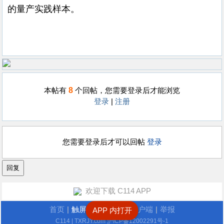
的量产实践样本。
8
本帖有
个回帖，您需要登录后才能浏览
登录
|
注册
您需要登录后才可以回帖
登录
欢迎下载 C114 APP
首页
|
触屏版
|
电脑版
|
客户端
|
举报
APP 内打开
C114
| TXRJY.com
沪ICP备12002291号-1