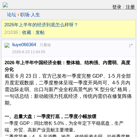
登录
|
注册
›
论坛
职场·人生
2026年上半年的经济到底怎么样呀？
2/1038
|
收藏
|
发帖
liuye066364
只看他
#
1
2026-6-23 11:04:55
2026 年上半年中国经济全貌：整体稳、结构强、内需弱、高度
分化
截至 6 月 23 日，官方已发布一季度完整 GDP、1-5 月全部
月度宏观数据，二季度整体呈现一季度开局尚可、4-5 月内
需边际走弱、出口与新产业全程高景气的 “K 型分化” 格局，
一句话总结：新动能强力托底经济，传统内需仍在修复阵痛
期。
一、总量大盘：一季度打底，二季度小幅放缓
一季度 GDP：同比增长 5.0%，为全年定下平稳底盘，生产
端、外贸、高新产业贡献主要增量。
二季度节奏：4、5 月消费、地产、传统投资走弱，拉低季度整