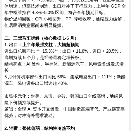
体增速，但高技术制造、出口对冲了下行压力，上半年 GDP 全
年中枢维持在 4.8%~5.0% 区间，符合全年预期目标。
物价温和回暖：CPI 小幅回升、PPI 降幅收窄，通缩压力缓解，
但居民消费意愿尚未明显提振。
二、三驾马车拆解（核心数据 1-5 月）
1. 出口：上半年最强支柱，大幅超预期
进出口总额同比 **+15.3%**；出口 + 11.8%，进口 + 20.5%，
高增持续 5 个月，是经济最稳定增长极。
结构亮点：AI 硬件、半导体、新能源汽车、风电设备爆发式增
长
5 月计算机零部件出口同比 66%，集成电路出口 + 111%；新能
源车、绿电设备出口增速超 40%。
市场多元化：对美、东盟、金砖、韩国出口全线高增，地缘风
险下份额持续提升。
逻辑：全球 AI 资本开支爆发、中国制造高端替代、产业链完整
优势，对冲海外需求波动。
2. 消费：整体偏弱，结构性冷热不均