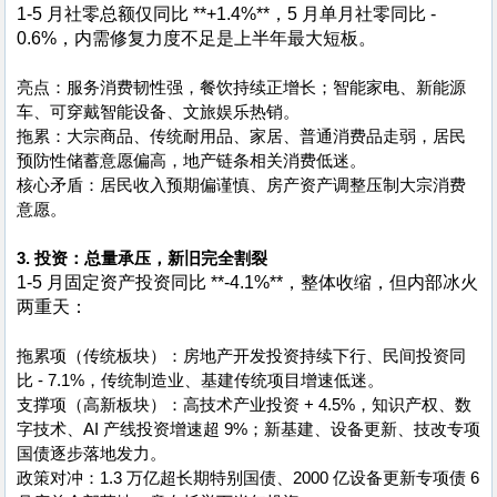
1-5 月社零总额仅同比 **+1.4%**，5 月单月社零同比 -
0.6%，内需修复力度不足是上半年最大短板。
亮点：服务消费韧性强，餐饮持续正增长；智能家电、新能源
车、可穿戴智能设备、文旅娱乐热销。
拖累：大宗商品、传统耐用品、家居、普通消费品走弱，居民
预防性储蓄意愿偏高，地产链条相关消费低迷。
核心矛盾：居民收入预期偏谨慎、房产资产调整压制大宗消费
意愿。
3. 投资：总量承压，新旧完全割裂
1-5 月固定资产投资同比 **-4.1%**，整体收缩，但内部冰火
两重天：
拖累项（传统板块）：房地产开发投资持续下行、民间投资同
比 - 7.1%，传统制造业、基建传统项目增速低迷。
支撑项（高新板块）：高技术产业投资 + 4.5%，知识产权、数
字技术、AI 产线投资增速超 9%；新基建、设备更新、技改专项
国债逐步落地发力。
政策对冲：1.3 万亿超长期特别国债、2000 亿设备更新专项债 6