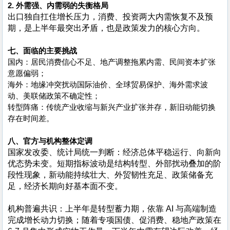
2. 外需强、内需弱的失衡格局
出口独自扛住增长压力，消费、投资两大内需恢复不及预
期，是上半年最突出矛盾，也是政策发力的核心方向。
七、面临的主要挑战
国内：居民消费信心不足、地产调整拖累内需、民间资本扩张
意愿偏弱；
海外：地缘冲突扰动国际油价、全球贸易保护、海外需求波
动、美联储政策不确定性；
转型阵痛：传统产业收缩与新兴产业扩张并存，新旧动能切换
存在时间差。
八、官方与机构整体定调
国家发改委、统计局统一判断：经济总体平稳运行、向新向
优态势未变。短期指标波动是结构转型、外部扰动叠加的阶
段性现象，新动能持续壮大、外贸韧性充足、政策储备充
足，经济长期向好基本面不变。
机构普遍共识：上半年是转型蓄力期，依靠 AI 与高端制造
完成增长动力切换；随着专项国债、促消费、稳地产政策在