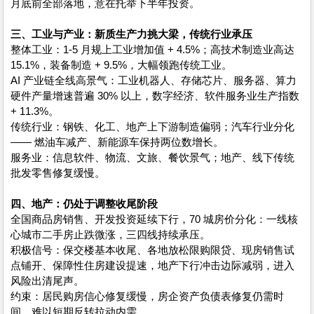
月底前全部落地，意在托举下半年投资。
三、工业与产业：新质生产力挑大梁，传统行业承压
整体工业：1-5 月规上工业增加值 + 4.5%；高技术制造业高达
15.1%，装备制造 + 9.5%，大幅领跑传统工业。
AI 产业链全线高景气：工业机器人、存储芯片、服务器、算力
硬件产量增速普遍 30% 以上，数字经济、软件服务业生产指数
+ 11.3%。
传统行业：钢铁、化工、地产上下游制造偏弱；汽车行业分化
—— 燃油车减产、新能源车保持两位数增长。
服务业：信息软件、物流、文旅、餐饮景气；地产、线下传统
批发零售修复缓慢。
四、地产：仍处于调整收尾阶段
全国商品房销售、开发投资延续下行，70 城房价分化：一线核
心城市二手房止跌微涨，三四线持续承压。
积极信号：保交楼基本收尾、各地放松限购限贷、现房销售试
点铺开、保障性住房建设提速，地产下行冲击边际减弱，进入
风险出清尾声。
约束：居民购房信心修复缓慢，房企资产负债表修复仍需时
间，难以短期反转拉动内需。