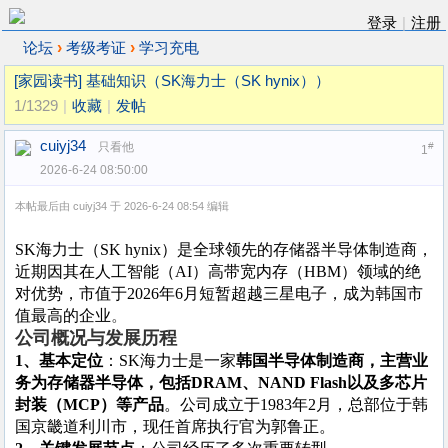
登录
|
注册
›
›
论坛
考级考证
学习充电
[家园读书]
基础知识（SK海力士（SK hynix））
1/1329
|
收藏
|
发帖
cuiyj34
只看他
#
1
2026-6-24 08:50:00
本帖最后由 cuiyj34 于 2026-6-24 08:54 编辑
SK海力士（SK hynix）是全球领先的存储器半导体制造商，
近期因其在人工智能（AI）高带宽内存（HBM）领域的绝
对优势，市值于2026年6月短暂超越三星电子，成为韩国市
值最高的企业‌
。‌‌
公司概况与发展历程
1、基本定位
‌：SK海力士是一家‌
韩国半导体制造商，主营业
务为存储器半导体，包括DRAM、NAND Flash以及多芯片
封装（MCP）等产品
‌。公司成立于1983年2月，总部位于韩
国京畿道利川市，现任首席执行官为郭鲁正。‌