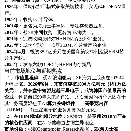
2、关键发展节点
‌：公司经历了多次重要转型。
1986年
‌：借助代加工模式获取关键技术，实现64K DRAM量
产。
1999年
‌：收购LG半导体。
2001年
‌：更名为海力士半导体，专注存储器业务。
2012年
‌：被SK集团收购，更名为SK海力士。
2021年
‌：完成收购英特尔NAND闪存及SSD业务。
2023年
‌：成为全球唯一实现HBM3芯片量产的企业。
2024年4月
‌：投资38.7亿美元在美国印第安纳州建设HBM芯
片生产线。
2025年
‌：发布六款DDR5与HBM4内存新品
当前市场地位与近期热点
1、
市值里程碑
‌：受AI浪潮驱动，SK海力士股价在2026年
大幅上涨。‌
2026年6月，其市值突破1000万亿韩元（约1万亿
美元），并在盘中短暂超越三星电子，成为韩国市值最高的
企业
‌，这是自1999年以来的首次。此次超越的核心原因在于
其业务高度聚焦于‌
AI算力关键组件——高带宽内存
（HBM）
‌，而三星电子的业务则更为多元化。‌
2、在HBM领域的领导地位
‌：SK海力士是‌
英伟达HBM产品
的核心供应商
‌，在AI存储赛道占据主导地位。
市场份额
‌：根据Counterpoint Research数据，‌
SK海力士在