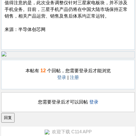
值得注意的是，此次业务调整仅针对三星家电板块，并不涉及
手机业务。目前，三星手机产品仍将在中国大陆市场保持正常
销售，相关产品运营、销售及售后体系均正常运转。
来源：半导体创芯网
12
本帖有
个回帖，您需要登录后才能浏览
登录
|
注册
您需要登录后才可以回帖
登录
欢迎下载 C114 APP