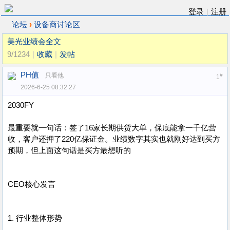
登录
|
注册
›
论坛
设备商讨论区
美光业绩会全文
9/1234
|
收藏
|
发帖
PH值
只看他
#
1
2026-6-25 08:32:27
2030FY
最重要就一句话：签了16家长期供货大单，保底能拿一千亿营
收，客户还押了220亿保证金。业绩数字其实也就刚好达到买方
预期，但上面这句话是买方最想听的
CEO核心发言
1. 行业整体形势