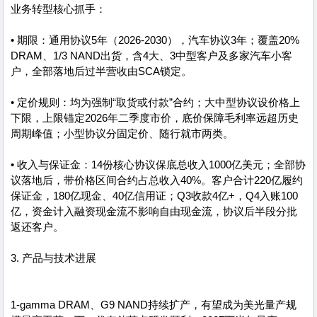
业务转型核心抓手：
• 期限：通用协议5年（2026-2030），汽车协议3年；覆盖20%
DRAM、1/3 NAND出货，含4大、3中型客户及多家汽车小客
户，全部落地后过半营收由SCA锁定。
• 定价规则：均为强制“取货或付款”合约；大中型协议设价格上
下限，上限锚定2026年二季度市价，底价保障毛利率远超历史
周期峰值；小型协议分固定价、随行就市两类。
• 收入与保证金：14份核心协议保底总收入1000亿美元；全部协
议落地后，带价格区间合约占总收入40%。客户合计220亿履约
保证金，180亿现金、40亿信用证；Q3收款4亿+，Q4入账100
亿，资金计入融资现金流不影响自由现金流，协议后半段分批
返还客户。
3. 产品与技术进展
1-gamma DRAM、G9 NAND持续扩产，有望成为美光量产规