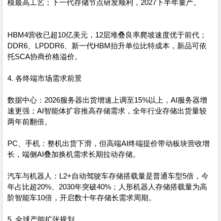
模最高工艺；下一代存储节点研发顺利，2027下半年量产。
HBM4营收已超10亿美元，12层堆叠良率爬坡速度优于前代；
DDR6、LPDDR6、新一代HBM抬升单位比特成本，新品可依
托SCA协商价格溢价。
4. 各终端市场需求前景
数据中心：2026服务器出货增速上调至15%以上，AI服务器增
速更强；AI智能体扩容推高存储需求，全年行业存储出货量较
两年前翻倍。
PC、手机：整机出货下滑，但高端AI终端提价带动板块营收增
长，端侧AI叠加换机需求长期拉动存储。
汽车与机器人：L2+自动驾驶车存储搭载量是普通车型5倍，今
年占比超20%、2030年突破40%；人形机器人存储搭载量为高
阶智能车10倍，开启数十年存储长需求周期。
5. 全球产能扩张规划