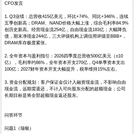
CFO发言
1. Q3业绩：总营收415亿美元，环比+74%、同比+346%，连续
五季创新高；DRAM、NAND价格大幅上涨，综合毛利率84.9%
创历史新高。经营现金流254亿，自由现金流183亿；大幅降负
债，期末净现金244亿，三大评级机构上调信用评级至BBB+，
DRAM库存极度紧张。
2. 全年资本与盈利指引：2026四季度总营收500亿美元（±10
亿），毛利率约86%，全年资本开支270亿，Q4单季资本支出
100亿；2027财年资本开支大幅提升，税率维持15%左右。
3. 资金分配规划：客户保证金仅计入融资现金流，不影响自由
现金流，远期需退还，不计入可向股东分配的超额现金；公司
长期目标是将全部超额现金返还股东。
问答环节
问题1（瑞银）