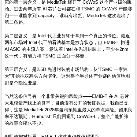
它的第一层含义，是 MediaTek 绕开了 CoWoS 这个产业级的瓶
颈。过去两年所有 AI 芯片公司都在和 TSMC 的 CoWoS 产能赛
跑——谁能拿到 capacity，谁就有出货。MediaTek 这次走出了
第二条路。
第二层含义，是 Intel 代工业务终于拿到一个真正的卡位。最近
两年市场对 Intel 代工的看法基本是放弃状态，但 EMIB-T 切进
AI ASIC 的主流方案，意味着 Intel 在先进封装上，至少在2nm
这一代，有能力和 TSMC 正面分一杯羹。
第三层含义，是2.5D 先进封装的市场结构，从“TSMC 一家独
大”开始往双寡头方向演化。这对整个半导体产业链的估值地图
都是个隐性变量。
当然这条信号有一个非常关键的风险点——EMIB-T 在 AI 芯片
大规模量产线上的良率，目前没有公开的验证数据。我自己觉
得，这是 MediaTek 2028年盈利预期里最大的单点风险。如果良
率不达预期，Humufish 只能回退到 CoWoS-L，整个产能扩张
的故事会缩水不少。
但即使按对折看，EMIB-T 这件事仍然值得跟踪。