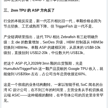
三、2nm TPU 的 ASP 方向反了
行业的本能反应是，新一代芯片相比旧一代，单颗价格会因为
节点切换、工艺成熟而下降。但 TriggerFish 这一代不是。
产业链调研里指出，这代 TPU 相比 Zebrafish 有三处明确升
级：主 die 的数量增加，SerDes 升级，HBM 控制器从 HBM3e
切换到 HBM4e。单颗 ASP 的建模区间，从原来的 US$8-10k
级别，直接抬到 US$12-20k，中位数大约 US$13k。
把这个 ASP 代入2028年3mn 颗的出货预期，光是
Humufish/TriggerFish 这一颗产品贡献的 Google TPU 收入，就
能做到 US$35bn 左右，占公司当年总营收接近60%。
这是一个彻底的业务结构翻转。一家以智能手机 SoC 闻名的台
湾 IC 设计公司，在不到三年的时间里，主营业务从手机切换成
云端 ASIC——这种规模的翻转，在半导体公司的历史里非常罕
见。