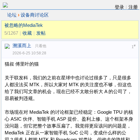
登录
|
注册
›
论坛
设备商讨论区
被忽略的MediaTek
5/1267
|
收藏
|
发帖
溯溪而上
只看他
#
1
2026-6-25 10:58:28
猫叔 傅里叶的猫
关于联发科，我们的之前在星球中也讨论过很多了，只是很多
人都没法买 MTK，所以大家对 MTK 的关注度也不够，但这也
给了我们写文章的机会，现在已经不太敢分析大 A 的公司了，
容易被判违规。
市场现在对 MediaTek 的讨论框架已经稳定：Google TPU 的核
心 ASIC 伙伴、智能手机 ASP 提价、盈利上修。这个框架本身
没问题，但它把整个故事压扁了。我觉得更应该问的问题是，
MediaTek 正在从一家智能手机 SoC 公司，变成什么样的公
司？很多人都把 MTK 和 Broadcom 对类比，但他走的路线和