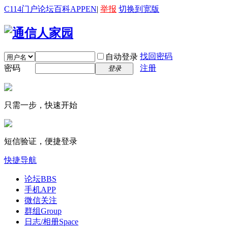
C114门户
论坛
百科
APP
EN
|
举报
切换到宽版
找回密码
自动登录
密码
注册
登录
只需一步，快速开始
短信验证，便捷登录
快捷导航
论坛
BBS
手机APP
微信关注
群组
Group
日志/相册
Space