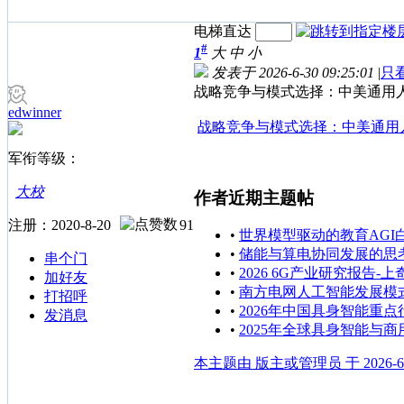
电梯直达
#
1
大
中
小
发表于 2026-6-30 09:25:01
|
只
战略竞争与模式选择：中美通用
edwinner
战略竞争与模式选择：中美通用人
军衔等级：
大校
作者近期主题帖
注册：2020-8-20
91
•
世界模型驱动的教育AGI
•
储能与算电协同发展的思
串个门
•
2026 6G产业研究报告-
加好友
•
南方电网人工智能发展模
打招呼
•
2026年中国具身智能重
发消息
•
2025年全球具身智能与
本主题由 版主或管理员 于 2026-6-