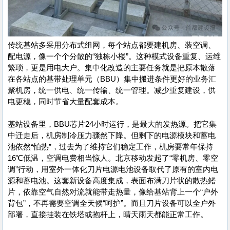
传统基站多采用分布式组网，每个站点都要建机房、装空调、
配电源，像一个个分散的“独栋小楼”。这种模式设备重复、运维
繁琐，更是用电大户。集中化改造的主要任务就是把原本散落
在各站点的基带处理单元（BBU）集中搬进条件更好的业务汇
聚机房，统一供电、统一传输、统一管理。减少重复建设，供
电更稳，同时节省大量配套成本。
基站设备里，BBU芯片24小时运行，是最大的发热源。把它集
中迁走后，机房制冷压力骤然下降。但剩下的电源模块和蓄电
池依然“怕热”，过去为了维持它们稳定工作，机房要常年保持
16℃低温，空调电费相当惊人。北京移动发起了“零机房、零空
调”行动，用室外一体化刀片电源电池设备取代了原有的室内电
源和蓄电池。这套新设备高度集成，表面布满刀片状的散热鳍
片，依靠空气自然对流就能带走热量，像给基站背上一个“户外
背包”，不再需要空调全天候“呵护”。而且刀片设备可以全户外
部署，直接挂装在铁塔或抱杆上，晴天雨天都能正常工作。