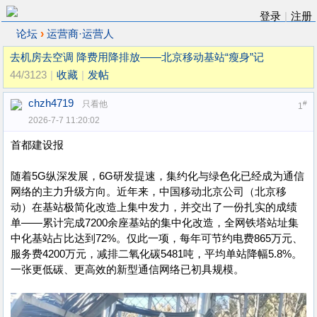
登录
|
注册
›
论坛
运营商·运营人
去机房去空调 降费用降排放——北京移动基站“瘦身”记
44/3123
|
收藏
|
发帖
chzh4719
只看他
#
1
2026-7-7 11:20:02
首都建设报
随着5G纵深发展，6G研发提速，集约化与绿色化已经成为通信
网络的主力升级方向。近年来，中国移动北京公司（北京移
动）在基站极简化改造上集中发力，并交出了一份扎实的成绩
单——累计完成7200余座基站的集中化改造，全网铁塔站址集
中化基站占比达到72%。仅此一项，每年可节约电费865万元、
服务费4200万元，减排二氧化碳5481吨，平均单站降幅5.8%。
一张更低碳、更高效的新型通信网络已初具规模。