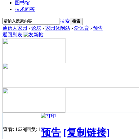
图书馆
技术问答
搜索
搜索
通信人家园
›
论坛
›
家园休闲站
›
爱体育
›
预告
返回列表
查看:
1629
|
回复:
1
预告
[复制链接]