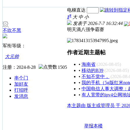
电梯直达
#
1
大
中
小
发表于 2026-7-7 16:32:44
明天滴八强争霸赛
不吹不黑
军衔等级：
作者近期主题帖
大元帅
•
海南省
(2026-08-05)
注册：2024-8-28
1505
•
移动的B39
(2026-08-05)
•
不知不觉中，
(2026-08-
串个门
•
我的手机（5g版红米not
加好友
•
中国电信人事大调整：
打招呼
•
有人宽带的ipv4公网地
发消息
本主题由 版主或管理员 于 2026-7
举报本楼