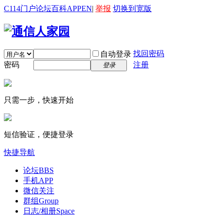
C114门户
论坛
百科
APP
EN
|
举报
切换到宽版
找回密码
自动登录
密码
注册
登录
只需一步，快速开始
短信验证，便捷登录
快捷导航
论坛
BBS
手机APP
微信关注
群组
Group
日志/相册
Space