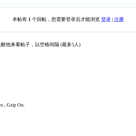
本帖有
1
个回帖，您需要登录后才能浏览
登录
|
注册
醒他来看帖子，以空格间隔 (最多5人)
es , Gzip On.