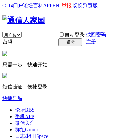
C114门户
论坛
百科
APP
EN
|
举报
切换到宽版
找回密码
自动登录
密码
注册
登录
只需一步，快速开始
短信验证，便捷登录
快捷导航
论坛
BBS
手机APP
微信关注
群组
Group
日志/相册
Space