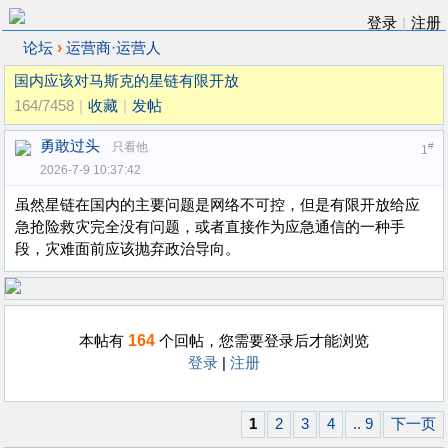
登录
|
注册
›
论坛
运营商·运营人
国内应该对马斯克的星链有限开放
164/7458
|
收藏
|
发帖
勇敢过头
只看他
#
1
2026-7-9 10:37:42
虽然星链在国内的主要问题是网络不可控，但是有限开放给应
急抢险救灾完全没有问题，或者直接作为应急通信的一种手
段，灾难面前应该抛弃政治导向。
164
本帖有
个回帖，您需要登录后才能浏览
登录
|
注册
1
2
3
4
.. 9
下一页