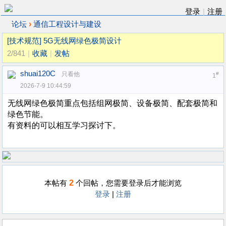
登录
|
注册
›
论坛
通信工程设计与建设
[技术规范]
5G无线网绿色极简设计
2/841
|
收藏
|
发帖
shuai120C
只看他
#
1
2026-7-9 10:44:59
无线网绿色极简重点包括组网极简、设备极简、配套极简和
绿色节能。
有资料的可以相互学习探讨下。
2
本帖有
个回帖，您需要登录后才能浏览
登录
|
注册