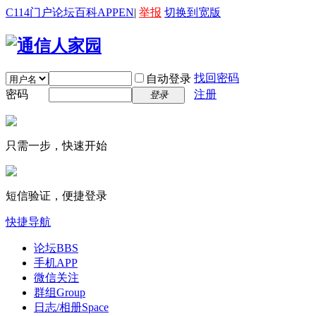
C114门户
论坛
百科
APP
EN
|
举报
切换到宽版
找回密码
自动登录
密码
注册
登录
只需一步，快速开始
短信验证，便捷登录
快捷导航
论坛
BBS
手机APP
微信关注
群组
Group
日志/相册
Space