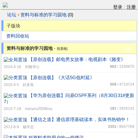
登录
|
注册
›
论坛
资料与标准的学习园地
(0)
子版块
资料回收站
资料与标准的学习园地
-
发帖
按新帖
【原创连载】邮电男女故事：电视剧本《频变》
662
/ 1530875
2024-4-16 剑魄琴心
【原创连载】《大话5G低时延》
509
/ 4719724
2016-4-5 好多鱼
【华为原创连载】问鼎OSPF系列（8月30日31#更新
7）
181
/ 2926142
2015-7-18 nanyou2009boy
【通信之道】通信原理基础读本，实体书热销中！
3351
/ 8047769
2013-8-9 杨学志
对资料求助用户的一些建议