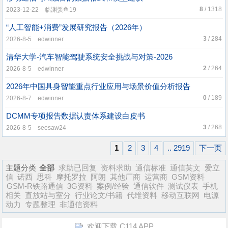
8
/ 1318
2023-12-22 临渊羡鱼19
“人工智能+消费”发展研究报告（2026年）
3
/ 284
2026-8-5 edwinner
清华大学-汽车智能驾驶系统安全挑战与对策-2026
2
/ 264
2026-8-5 edwinner
2026年中国具身智能重点行业应用与场景价值分析报告
0
/ 189
2026-8-7 edwinner
DCMM专项报告数据认责体系建设白皮书
3
/ 268
2026-8-5 seesaw24
1
2
3
4
.. 2919
下一页
主题分类
全部
求助已回复
资料求助
通信标准
通信英文
爱立
信
诺西
思科
摩托罗拉
阿朗
其他厂商
运营商
GSM资料
GSM-R铁路通信
3G资料
案例/经验
通信软件
测试仪表
手机
相关
直放站与室分
行业论文/书籍
代维资料
移动互联网
电源
动力
专题整理
非通信资料
欢迎下载 C114 APP