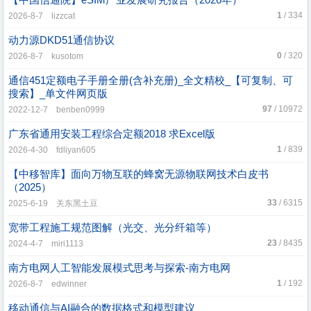
【中国信通院】eSIM产业发展研究报告（2026年）
1
/ 334
2026-8-7 lizzcat
动力源DKD51通信协议
0
/ 320
2026-8-7 kusotom
通信451定额电子手册全册(含补充册)_全文精校_【可复制、可
搜索】_单文件网页版
97
/ 10972
2022-12-7 benben0999
广东省通用安装工程综合定额2018 求Excel版
1
/ 839
2026-4-30 fdliyan605
【中移智库】面向万物互联的蜂窝无源物联网技术白皮书
（2025）
33
/ 6315
2025-6-19 关东黑土豆
宽带工程施工规范图解（光交、光分纤箱等）
23
/ 8435
2024-4-7 miri1113
南方电网人工智能发展模式思考与探索-南方电网
1
/ 192
2026-8-7 edwinner
移动通信与AI融合的数据格式和模型建议