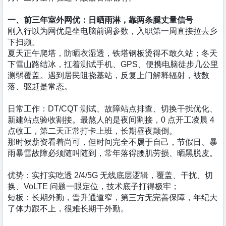
一、前三年室外网优：日晒雨淋，靠两条腿丈量信号
刚入行以为网优是坐电脑前调参数，入职第一周直接拉去乡
下扫频。
夏天正午爬塔，防晒衣湿透，铁塔钢板烫得不敢久站；冬天
下雪山路结冰，扛着测试手机、GPS、便携电脑徒步几公里
测弱覆盖。遇到居民阻挠基站，反复上门解释辐射，被数
落、驱赶是常态。
日常工作：DT/CQT 测试、故障站点排查、切换干扰优化、
新建站点验收割接。最熬人的是夜间割接，0 点开工凌晨 4
点收工，第二天正常打卡上班，长期昼夜颠倒。
那时候薪资看着尚可，但时间完全不属于自己，节假日、暴
雨暴雪故障必须随叫随到，常年落得腰肌劳损、晒黑脱皮。
优势：实打实吃透 2/4/5G 无线底层逻辑，覆盖、干扰、切
换、VoLTE 问题一眼定位，技术底子打得极牢；
短板：长期外勤，晋升通道窄，第三方无完善保障，年纪大
了体力跟不上，很难长期干外勤。