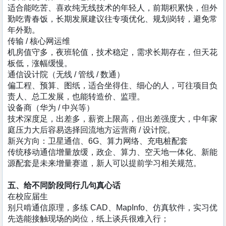
适合能吃苦、喜欢纯无线技术的年轻人，前期积累快，但外
勤吃青春饭，长期发展建议往专项优化、规划岗转，避免常
年外勤。
传输 / 核心网运维
机房值守多，夜班轮值，技术稳定，需求长期存在，但天花
板低，涨幅缓慢。
通信设计院（无线 / 管线 / 数通）
偏工程、预算、图纸，适合坐得住、细心的人，可往项目负
责人、总工发展，也能转造价、监理。
设备商（华为 / 中兴等）
技术深度足，出差多，薪资上限高，但出差强度大，中年家
庭压力大后容易选择回流地方运营商 / 设计院。
新兴方向：卫星通信、6G、算力网络、充电桩配套
传统移动通信增量放缓，政企、算力、空天地一体化、新能
源配套是未来增量赛道，新人可以提前学习相关规范。
五、给不同阶段同行几句真心话
在校应届生
别只啃通信原理，多练 CAD、MapInfo、仿真软件，实习优
先选能接触现场的岗位，纸上谈兵很难入行；