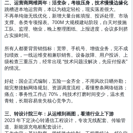
二、运营商网维两年：活变杂，考核压身，技术慢慢边缘化
跳槽进本地运营商，本以为稳定轻松，现实落差很大。
不再单纯做无线优化，新增大量台账填报、投诉处理、市场
支撑、各类专项报表。700M 大规模建站阶段，白天对接施
工队、监理、物业，晚上整理图纸、上报进度，会议多到挤
占实操时间。
所有人都要背营销指标：宽带、手机号、增值业务，完不成
扣绩效，一线运维变相兼职销售。设备故障、用户投诉、上
级检查三重压力，经常出现 “技术问题没解决，先应付报表”
的情况。
好处：国企正式编制，五险一金齐全，不用风吹日晒外勤；
能完整接触网络规划、资源调度流程，看懂整条网络链路；
痛点：事务性工作占 70%，纯技术打磨时间变少，温水煮
青蛙，长期容易丧失核心竞争力。
三、转设计院三年：从运维到画图，看清行业上下游
2023 年下定决心转通信工程设计，专攻无线配套、传输管
道、新能源充电桩配套设计。