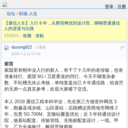
登录
|
注册
›
论坛
职场·人生
【通信人生】入行 8 年，从爬塔网优到设计院，聊聊普通通信
人的进退与出路
55/5501
|
收藏
|
发帖
dusong822
只看他
#
1
2026-7-2 12:17:44
前言
家园里有刚毕业入行的新人，有干了十几年的老传输，也有
准备转行、观望 6G / 卫星赛道的同行。今天不聊复杂参
数、不吐槽无休止考核，单纯复盘自己 8 年通信路，给迷茫
的兄弟一点真实参考，欢迎大家楼下交流。
本人 2018 通信工程本科毕业，先在第三方做室外网优 3
年，跑遍县域乡镇、山区基站；后跳槽运营商地市网维 2
年，负责 5G 700M、宏微站覆盖优化；近 3 年转通信设计
院，做基站配套、传输管线、充电桩配套设计，一线、甲
方、乙方全体验过，酸甜苦辣都有。