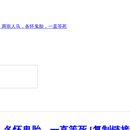
，两班人马，各怀鬼胎，一直等死