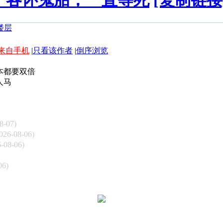
，各怀鬼胎，一直等死
[复制链接
来自手机
|
只看该作者
|
倒序浏览
本都要双倍
人马
8-07)
026-08-06)
-08-06)
06)