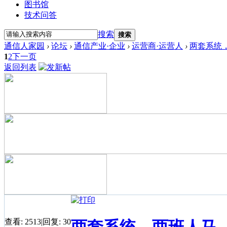
图书馆
技术问答
搜索
搜索
通信人家园
›
论坛
›
通信产业·企业
›
运营商·运营人
›
两套系统
1
2
下一页
返回列表
查看:
2513
|
回复:
30