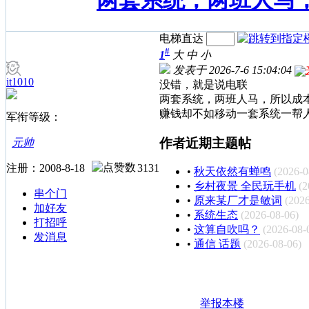
两套系统，两班人马
电梯直达
#
1
大
中
小
发表于 2026-7-6 15:04:04
it1010
没错，就是说电联
两套系统，两班人马，所以成
赚钱却不如移动一套系统一帮
军衔等级：
作者近期主题帖
元帅
注册：2008-8-18
3131
•
秋天依然有蝉鸣
(2026-0
•
乡村夜景 全民玩手机
(2
串个门
•
原来某厂才是敏词
(2026
加好友
•
系统生态
(2026-08-06)
打招呼
•
这算自吹吗？
(2026-08-
发消息
•
通信 话题
(2026-08-06)
举报本楼