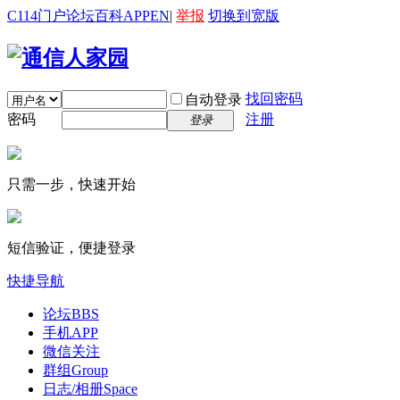
C114门户
论坛
百科
APP
EN
|
举报
切换到宽版
找回密码
自动登录
密码
注册
登录
只需一步，快速开始
短信验证，便捷登录
快捷导航
论坛
BBS
手机APP
微信关注
群组
Group
日志/相册
Space