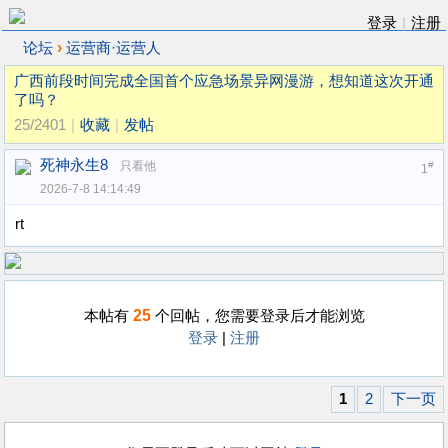
登录
|
注册
›
论坛
运营商·运营人
广西前段时间完成全国首个应急场景异网漫游，想知道这次开通
了吗？
25/2401
|
收藏
|
发帖
死神永生8
只看他
#
1
2026-7-8 14:14:49
rt
25
本帖有
个回帖，您需要登录后才能浏览
登录
|
注册
1
2
下一页