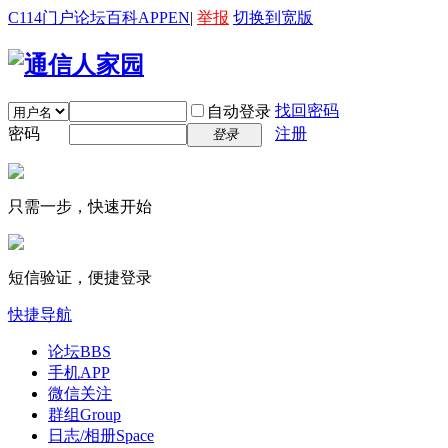
C114门户
论坛
百科
APP
EN
|
举报
切换到宽版
找回密码
自动登录
密码
注册
登录
只需一步，快速开始
短信验证，便捷登录
快捷导航
论坛
BBS
手机APP
微信关注
群组
Group
日志/相册
Space