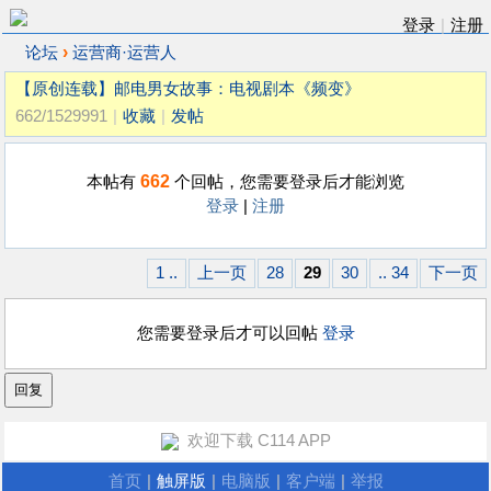
登录
|
注册
›
论坛
运营商·运营人
【原创连载】邮电男女故事：电视剧本《频变》
662/1529991
|
收藏
|
发帖
662
本帖有
个回帖，您需要登录后才能浏览
登录
|
注册
1 ..
上一页
28
29
30
.. 34
下一页
您需要登录后才可以回帖
登录
欢迎下载 C114 APP
首页
|
触屏版
|
电脑版
|
客户端
|
举报