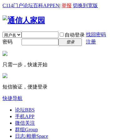
C114门户
论坛
百科
APP
EN
|
举报
切换到宽版
找回密码
自动登录
密码
注册
登录
只需一步，快速开始
短信验证，便捷登录
快捷导航
论坛
BBS
手机APP
微信关注
群组
Group
日志/相册
Space