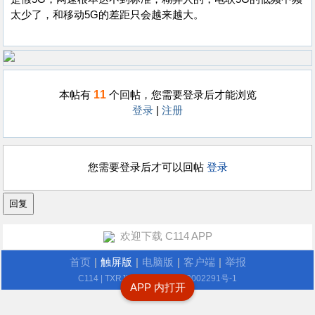
太少了，和移动5G的差距只会越来越大。
11
本帖有
个回帖，您需要登录后才能浏览
登录
|
注册
您需要登录后才可以回帖
登录
欢迎下载 C114 APP
首页
|
触屏版
|
电脑版
|
客户端
|
举报
C114
| TXRJY.com
沪ICP备12002291号-1
APP 内打开