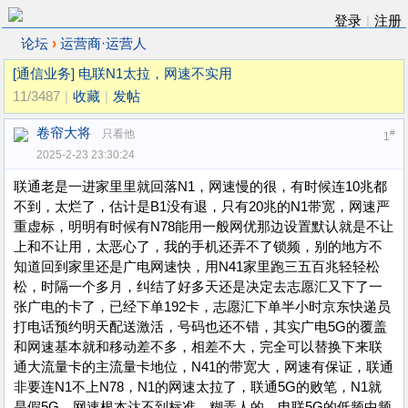
登录
|
注册
›
论坛
运营商·运营人
[通信业务]
电联N1太拉，网速不实用
11/3487
|
收藏
|
发帖
卷帘大将
只看他
#
1
2025-2-23 23:30:24
联通老是一进家里里就回落N1，网速慢的很，有时候连10兆都
不到，太烂了，估计是B1没有退，只有20兆的N1带宽，网速严
重虚标，明明有时候有N78能用一般网优那边设置默认就是不让
上和不让用，太恶心了，我的手机还弄不了锁频，别的地方不
知道回到家里还是广电网速快，用N41家里跑三五百兆轻轻松
松，时隔一个多月，纠结了好多天还是决定去志愿汇又下了一
张广电的卡了，已经下单192卡，志愿汇下单半小时京东快递员
打电话预约明天配送激活，号码也还不错，其实广电5G的覆盖
和网速基本就和移动差不多，相差不大，完全可以替换下来联
通大流量卡的主流量卡地位，N41的带宽大，网速有保证，联通
非要连N1不上N78，N1的网速太拉了，联通5G的败笔，N1就
是假5G，网速根本达不到标准，糊弄人的，电联5G的低频中频