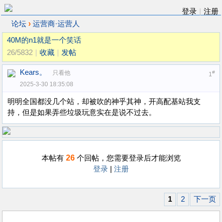
登录
|
注册
›
论坛
运营商·运营人
40M的n1就是一个笑话
26/5832
|
收藏
|
发帖
Kears。
只看他
#
1
2025-3-30 18:35:08
明明全国都没几个站，却被吹的神乎其神，开高配基站我支
持，但是如果弄些垃圾玩意实在是说不过去。
26
本帖有
个回帖，您需要登录后才能浏览
登录
|
注册
1
2
下一页