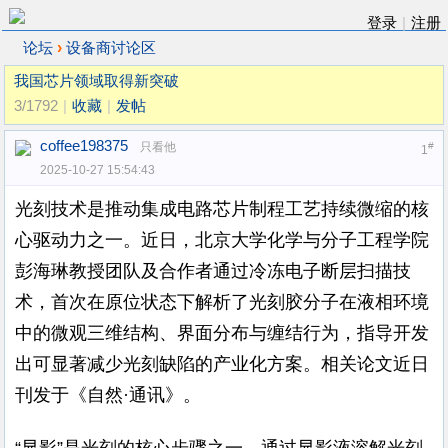
登录
|
注册
›
论坛
设备商讨论区
我国芯片领域取得新突破
3/1792
|
收藏
|
发帖
coffee198375
只看他
#
1
2025-10-27 15:54:43
光刻技术是推动集成电路芯片制程工艺持续微缩的核
心驱动力之一。近日，北京大学化学与分子工程学院
彭海琳教授团队及合作者通过冷冻电子断层扫描技
术，首次在原位状态下解析了光刻胶分子在液相环境
中的微观三维结构、界面分布与缠结行为，指导开发
出可显著减少光刻缺陷的产业化方案。相关论文近日
刊发于《自然·通讯》。