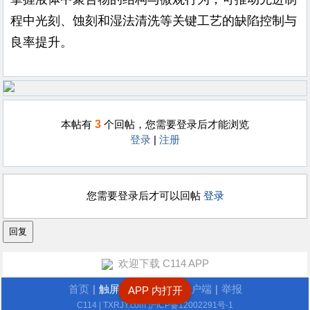
程中光刻、蚀刻和湿法清洗等关键工艺的缺陷控制与
良率提升。
3
本帖有
个回帖，您需要登录后才能浏览
登录
|
注册
您需要登录后才可以回帖
登录
欢迎下载 C114 APP
首页
|
触屏版
|
电脑版
|
客户端
|
举报
APP 内打开
C114
| TXRJY.com
沪ICP备12002291号-1