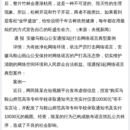
后，整片竹林会逐渐枯死，这是一种不可逆的、毁灭性的生理
现象。所以，松树开花和竹子开花，两者不能类比。如果看到
迎客松“金甲盛放”，恰恰说明千年古树依然健康，每年都在用最
灿烂的方式宣告自己的旺盛生命力。（来源：央视新闻）
通 报 安徽马鞍山公安通报3起打击网络谣言典型案例
详情：为有效净化网络环境，依法严厉打击网络谣言，安
徽马鞍山雨山公安保持对网络谣言的严打高压态势，切实维护
清朗的网络空间环境和人民群众合法权益。现通报3起网络谣言
典型案件：
案例一
近日，网民陈某在短视频平台发布虚假信息，捏造“购买马
鞍山师范高等专科学校录取通知书文凭实付仅需10030元”等不
实言论，并配发了马鞍山师范高等专科学校录取通知书及实付
10030元的截图。经查，陈某的行为已构成散布谣言扰乱公共秩
序，造成了不良的社会影响。