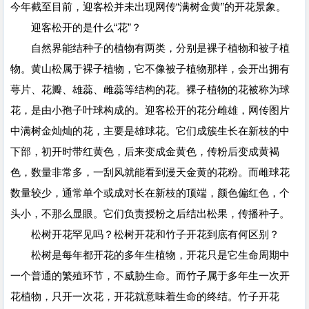
今年截至目前，迎客松并未出现网传“满树金黄”的开花景象。
迎客松开的是什么“花”？
自然界能结种子的植物有两类，分别是裸子植物和被子植
物。黄山松属于裸子植物，它不像被子植物那样，会开出拥有
萼片、花瓣、雄蕊、雌蕊等结构的花。裸子植物的花被称为球
花，是由小孢子叶球构成的。迎客松开的花分雌雄，网传图片
中满树金灿灿的花，主要是雄球花。它们成簇生长在新枝的中
下部，初开时带红黄色，后来变成金黄色，传粉后变成黄褐
色，数量非常多，一刮风就能看到漫天金黄的花粉。而雌球花
数量较少，通常单个或成对长在新枝的顶端，颜色偏红色，个
头小，不那么显眼。它们负责授粉之后结出松果，传播种子。
松树开花罕见吗？松树开花和竹子开花到底有何区别？
松树是每年都开花的多年生植物，开花只是它生命周期中
一个普通的繁殖环节，不威胁生命。而竹子属于多年生一次开
花植物，只开一次花，开花就意味着生命的终结。竹子开花