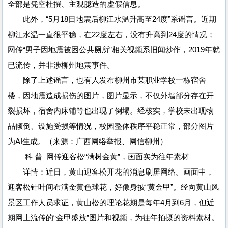
全部是凭空杜撰、主观臆造的虚假信息。
此外，“5月18日地震后柳江水温升高至24度”系谣言。近期
柳江水温一直很平稳，在22度左右，没有升高到24度的情况；
网传“男子因地震被困公共厕所”相关视频系旧闻炒作，2019年就
已流传，并非涉柳州地震事件。
除了上述谣言，也有人发布柳州市某职业学校一栋宿舍
楼，因地震造成损伤的图片，图片显示，不仅外墙部分存在开
裂损坏，宿舍内床铺等也出现了倒塌。经核实，学校未出现物
品倾倒、设施受损等情况，校园整体秩序平稳正常，部分图片
为AI生成。（来源：广西网络举报、网信柳州）
科 普 网传迎客松“满树金黄”，画面实为往年素材
详情：近日，黄山迎客松开花的消息刷屏网络。画面中，
迎客松针叶间布满金黄色球花，好像身披“黄金甲”。经向黄山风
景区工作人员求证，黄山松的理论花期是每年4月到6月，但近
期网上流传的“金甲盛放”图片和视频，为往年拍摄的资料素材。