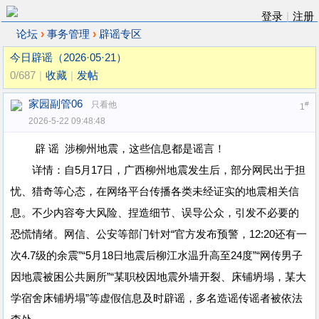
登录
|
注册
›
›
论坛
事务管理
辟谣专区
今日辟谣（2026·05·21）
0/687
|
收藏
|
发帖
家园副管06
只看他
#
1
2026-5-22 09:48:48
辟 谣 涉柳州地震，这些信息都是谣言！
详情：自5月17日，广西柳州地震发生后，部分网民出于担
忧、猎奇等心态，在网络平台传播各类未经证实的地震相关信
息。不少内容夸大风险、捏造细节、误导公众，引发不必要的
恐慌情绪。网信、公安等部门针对“官方发布预警，12:20还有一
次4.7级的余震”“5月18日地震后柳江水温升高至24度”“网传男子
因地震被困公共厕所”“某职校因地震外墙开裂、床铺坍塌，某大
学宿舍床铺坍塌”等虚假信息及时辟谣，多名造谣传谣者被依法