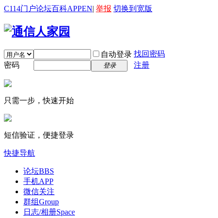
C114门户
论坛
百科
APP
EN
|
举报
切换到宽版
找回密码
自动登录
密码
注册
登录
只需一步，快速开始
短信验证，便捷登录
快捷导航
论坛
BBS
手机APP
微信关注
群组
Group
日志/相册
Space