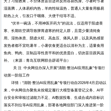
大了习俗效果，不分体质盲目进补反而容易伤身。小暑时节暑
湿蒸腾，人体易积内热，羊肉性味温热，普通人大量食用极易
助热上火，引发口干咽痛、大便干结等不适。
“伏羊一碗汤，不用神医开药方”的说法，仅适用于阳虚畏
寒、长期吹空调导致脾胃虚寒的特定人群，且需少量清炖食
用。湿热体质、阴虚火旺、高血压、痛风人群，以及风热感冒
发热者都不宜吃暑羊，小暑饮食更适合以清补为主，适量食用
鱼肉、鸭肉、豆制品等性质平和的优质蛋白，切勿盲目跟风温
补。（来源：青岛互联网联合辟谣平台）
关 注 中央网信办深入开展“清朗·整治AI应用乱象”专项行
动第一阶段工作
详情：“清朗·整治AI应用乱象”专项行动自2026年4月启动以
来，中央网信办聚焦未按规定履行大模型备案登记义务、AI平
台安全和审核过滤能力不足、AI数据投毒、生成合成内容标识
落实不到位等AI应用乱象，部署各地网信部门深入推进第一阶