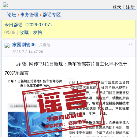
登录
|
注册
›
›
论坛
事务管理
辟谣专区
今日辟谣（2026·07·07）
0/508
|
收藏
|
发帖
家园副管06
只看他
#
1
2026-7-8 14:47:26
辟 谣 网传“7月1日新规：新车智驾芯片自主化率不低于
70%”系谣言