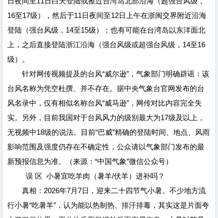
日夜间至11日白天登陆或擦过台湾岛北部沿海（超强台风级，
16至17级），然后于11日夜间至12日上午在浙闽交界附近沿海
登陆（强台风级，14至15级）；也有可能在台湾岛以东洋面北
上，之后直接登陆浙江沿海（强台风级或超强台风级，14至16
级）。
针对网传视频提及的台风“威尔逊”，气象部门明确辟谣：该
台风名称为凭空杜撰、并不存在。据中央气象台官网发布的台
风名录中，仅有相似名称台风“威马逊”，网传对比内容完全失
实。另外，目前我国对于台风风力的级别最大为17级及以上，
无视频中18级的说法。目前“巴威”精确的登陆时间、地点、风雨
影响范围及强度仍存在不确定性，公众请以气象部门发布的最
新预报信息为准。（来源：“中国气象”微信公众号）
误 区 小暑宜吃羊肉（暑羊/伏羊）进补吗？
真相：2026年7月7日，迎来二十四节气小暑。不少地方流
行小暑“吃暑羊”，认为能以热制热、排汗排毒，其实这是片面夸