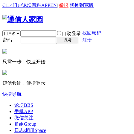
C114门户
论坛
百科
APP
EN
|
举报
切换到宽版
找回密码
自动登录
密码
注册
登录
只需一步，快速开始
短信验证，便捷登录
快捷导航
论坛
BBS
手机APP
微信关注
群组
Group
日志/相册
Space