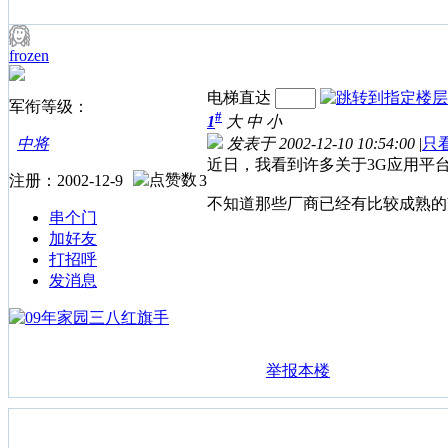
frozen
电梯直达
军衔等级：
#
1
大
中
小
中将
发表于 2002-12-10 10:54:00
|
只
近日，我看到许多关于3G应用平
注册：2002-12-9
3
不知道那些厂商已经有比较成熟的
串个门
加好友
打招呼
发消息
举报本楼