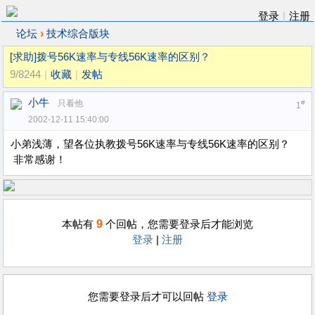
登录
|
注册
›
论坛
技术综合版块
[求助]拨号56K速率与专线56K速率的区别？
9/8244
|
收藏
|
发帖
小牛
只看他
#
1
2002-12-11 15:40:00
小弟浅薄，望各位执教拨号56K速率与专线56K速率的区别？
非常感谢！
9
本帖有
个回帖，您需要登录后才能浏览
登录
|
注册
您需要登录后才可以回帖
登录