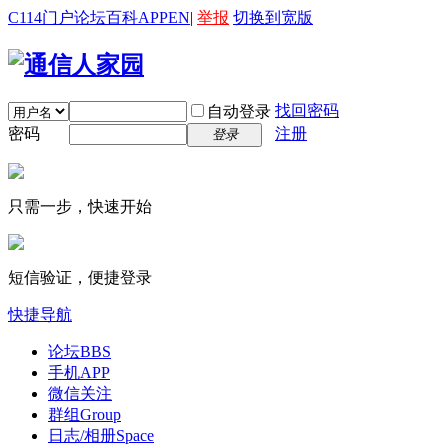
C114门户
论坛
百科
APP
EN
|
举报
切换到宽版
找回密码
自动登录
密码
注册
登录
只需一步，快速开始
短信验证，便捷登录
快捷导航
论坛
BBS
手机APP
微信关注
群组
Group
日志/相册
Space