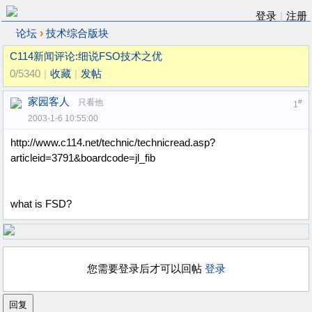
登录
|
注册
›
论坛
技术综合版块
C114新闻评论:细说FSO技术之优
0/5340
|
收藏
|
发帖
家园客人
只看他
#
1
2003-1-6 10:55:00
http://www.c114.net/technic/technicread.asp?
articleid=3791&boardcode=jl_fib
what is FSD?
您需要登录后才可以回帖
登录