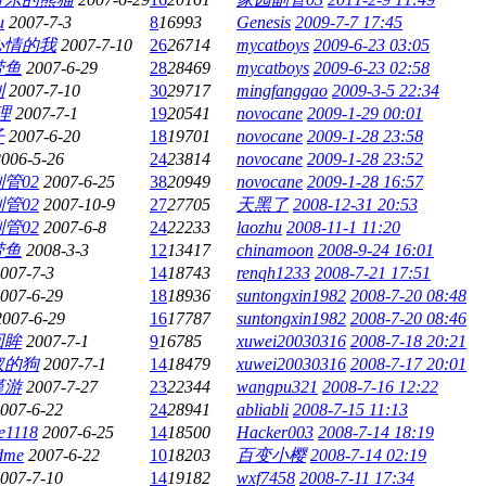
u
2007-7-3
8
16993
Genesis
2009-7-7 17:45
心情的我
2007-7-10
26
26714
mycatboys
2009-6-23 03:05
带鱼
2007-6-29
28
28469
mycatboys
2009-6-23 02:58
利
2007-7-10
30
29717
mingfanggao
2009-3-5 22:34
理
2007-7-1
19
20541
novocane
2009-1-29 00:01
子
2007-6-20
18
19701
novocane
2009-1-28 23:58
2006-5-26
24
23814
novocane
2009-1-28 23:52
管02
2007-6-25
38
20949
novocane
2009-1-28 16:57
管02
2007-10-9
27
27705
天黑了
2008-12-31 20:53
管02
2007-6-8
24
22233
laozhu
2008-11-1 11:20
带鱼
2008-3-3
12
13417
chinamoon
2008-9-24 16:01
007-7-3
14
18743
renqh1233
2008-7-21 17:51
007-6-29
18
18936
suntongxin1982
2008-7-20 08:48
2007-6-29
16
17787
suntongxin1982
2008-7-20 08:46
回眸
2007-7-1
9
16785
xuwei20030316
2008-7-18 20:21
衩的狗
2007-7-1
14
18479
xuwei20030316
2008-7-17 20:01
谨游
2007-7-27
23
22344
wangpu321
2008-7-16 12:22
007-6-22
24
28941
abliabli
2008-7-15 11:13
e1118
2007-6-25
14
18500
Hacker003
2008-7-14 18:19
dme
2007-6-22
10
18203
百变小樱
2008-7-14 02:19
007-7-10
14
19182
wxf7458
2008-7-11 17:34