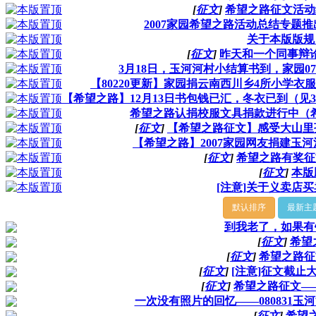
[
征文
]
希望之路征文活动
2007家园希望之路活动总结专题推
关于本版版规
[
征文
]
昨天和一个同事辩
3月18日，玉河河村小结算书到，家园0
【80220更新】家园捐云南西川乡4所小学
【希望之路】12月13日书包钱已汇，冬衣已到（见
希望之路认捐校服文具捐款进行中（
[
征文
]
【希望之路征文】感受大山里
【希望之路】2007家园网友捐建玉
[
征文
]
希望之路有奖征
[
征文
]
本版
[注意]关于义卖店
默认排序
最新主
到我老了，如果有
[
征文
]
希望
[
征文
]
希望之路征
[
征文
]
[注意]征文截止
[
征文
]
希望之路征文—
一次没有照片的回忆——080831玉
[
征文
]
希望