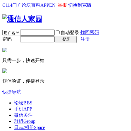
C114门户
论坛
百科
APP
EN
|
举报
切换到宽版
找回密码
自动登录
密码
注册
登录
只需一步，快速开始
短信验证，便捷登录
快捷导航
论坛
BBS
手机APP
微信关注
群组
Group
日志/相册
Space