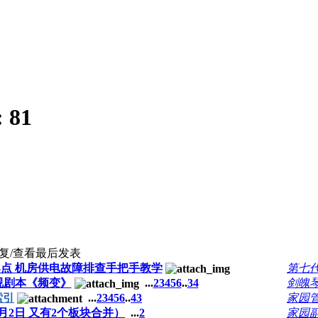
:
81
复/查看
最后发表
3点 机房供电故障排查手把手教学
第七
视剧本《频变》
...
2
3
4
5
6
..
34
剑魄
索引
...
2
3
4
5
6
..
43
家园
月2日 又有2个板块合并）
...
2
家园副