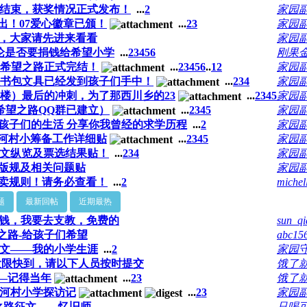
结束，获奖情况正式发布！
...
2
家园副
出！07爱心徽章已颁！
...
2
3
家园副
，大家请先进来看看
家园副
论是否要捐钱给希望小学
...
2
3
4
5
6
刚果
7希望之路正式完结！
...
2
3
4
5
6
..
12
家园副
衣服书包文具已经发到孩子们手中！
...
2
3
4
家园副
3楼）最后的冲刺，为了那西川乡的23
...
2
3
4
5
家园副
希望之路QQ群已建立）
...
2
3
4
5
家园副
孩子们的生活 分享你我曾经的求学历程
...
2
家园副
河河村小筹备工作详细贴
...
2
3
4
5
家园副
文纵览及票选结果贴！
...
2
3
4
家园副
版规及相关问题贴
家园副
买卖规则！请务必查看！
...
2
michel
题
最新回帖
近期最热
钱，我要去支教，免费的
sun_q
之路-给孩子们希望
abc15
文——我的小学生涯
...
2
家园
大限快到，请以下人员按时提交
饿了
—记得当年
...
2
3
饿了
河河村小学探访记
...
2
3
家园副
之路征文——忆旧师
只喝