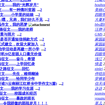
文——我的“光辉岁月”
houho
文——有一种痛叫贫困
...
2
美丽
文——小学里的姑娘
...
2
四眼
—嘿，兄弟，我们好久不见
...
2
大夏
温作文，我的恶梦
bbs助
路征文——我的老师
汪胖
景与照片
...
2
GMS
是否开通短信捐款方式
...
2
家园副
正式建立，欢迎大家加入
...
2
家园副
的助学活动是再建一所小学
...
2
家园副
球20亿贫困人口毫无价值
四眼
路征文——奋斗，希望
浅江
2
路征文——上学回忆录
情圣
2
之路征文——回忆
xinlei
征文——先生，难得糊涂
停驻
路征文——恰同学少年
穿裤
是谁?(云南丽江红桥乡中学作文N篇)
...
2
信天
文——我的学习生涯
...
2
达达
2
征文——校园成长经历
jasmin
路征文——暴政的班长
youan
—令我骄傲的那段岁月！！！
草儿
2