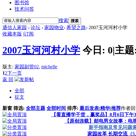
图书馆
技术问答
搜索
搜索
通信人家园
›
论坛
›
家园物业
›
希望之路
›
2007玉河河村小学
收藏本版
|
订阅
2007玉河河村小学
今日:
0
|
主题
版主:
家园副管02
,
michelle
1
2
下一页
返 回
全部
征文
新窗
筛选:
全部主题
全部时间
排序:
最后发表
|
精华
|
推荐
作者
回
【看直播学干货，赢奖品】8月6日下午
【原创连载】邮电男女故事：电
新手指南及常见问题
家园改革 长期交流（5