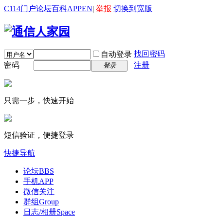
C114门户
论坛
百科
APP
EN
|
举报
切换到宽版
找回密码
自动登录
密码
注册
登录
只需一步，快速开始
短信验证，便捷登录
快捷导航
论坛
BBS
手机APP
微信关注
群组
Group
日志/相册
Space